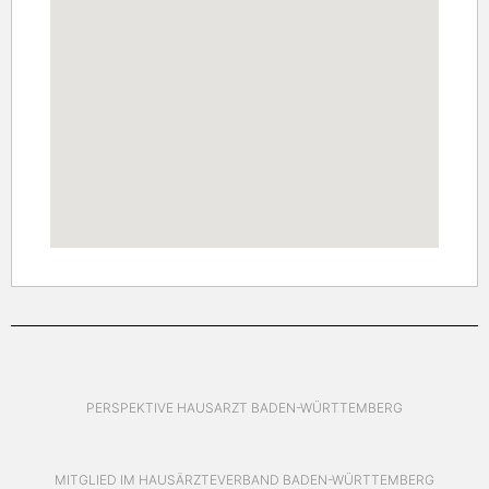
PERSPEKTIVE HAUSARZT BADEN-WÜRTTEMBERG
MITGLIED IM HAUSÄRZTEVERBAND BADEN-WÜRTTEMBERG